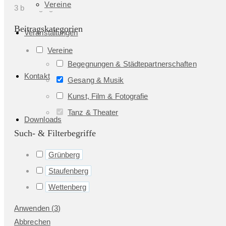
Vereine
3
beiträge gefunden
Beitragskategorien
Veranstaltungen
Vereine
Begegnungen & Städtepartnerschaften
Kontakt
Gesang & Musik
Kunst, Film & Fotografie
Tanz & Theater
Downloads
Such- & Filterbegriffe
Grünberg
Staufenberg
Wettenberg
Anwenden
(
3
)
Abbrechen