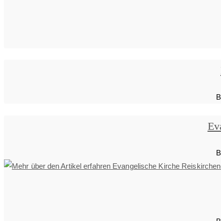
B
Ev
B