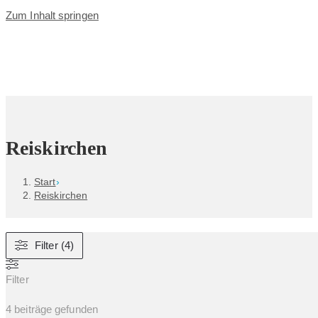
Zum Inhalt springen
Reiskirchen
Start
›
Reiskirchen
Filter (4)
Filter
4
beiträge gefunden