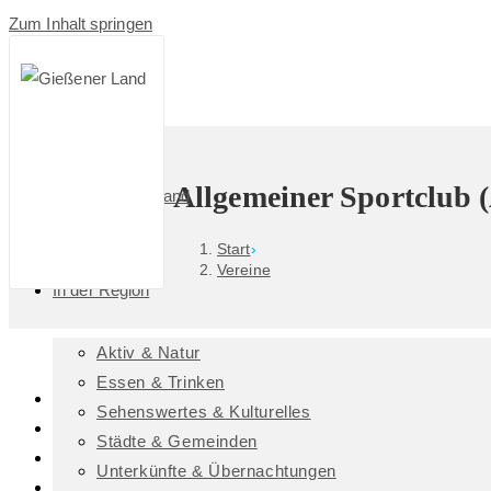
Zum Inhalt springen
Allgemeiner Sportclub
Das GießenerLand
Start
›
Vereine
In der Region
Aktiv & Natur
Essen & Trinken
Pohlheim
Sehenswertes & Kulturelles
Ansprechpartner/-in: Norbert Wißner, Espenstraße 15, 353
Städte & Gemeinden
Ansprechpartner/-in: Werner Peyerl, Römerstraße 9, 35415
Unterkünfte & Übernachtungen
Telefon: 06403/4563 (Wißner)