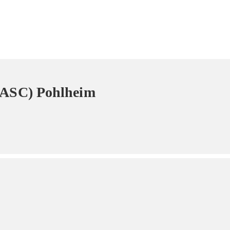
 (ASC) Pohlheim
28 Langgöns
 Pohlheim