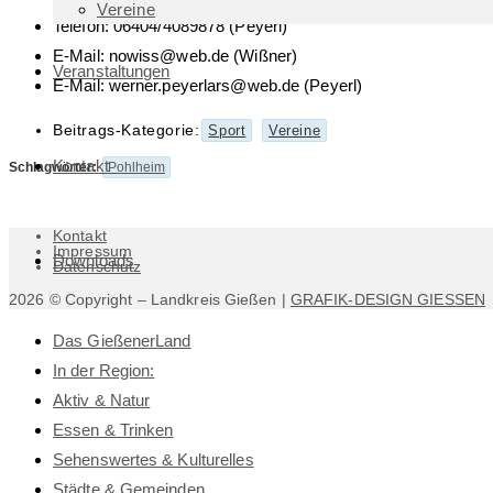
Vereine
Telefon: 06404/4089878 (Peyerl)
E-Mail: nowiss@web.de (Wißner)
Veranstaltungen
E-Mail: werner.peyerlars@web.de (Peyerl)
Beitrags-Kategorie:
Sport
Vereine
Kontakt
Schlagwörter
:
Pohlheim
Kontakt
Impressum
Downloads
Datenschutz
2026 © Copyright – Landkreis Gießen |
GRAFIK-DESIGN GIESSEN
Das GießenerLand
In der Region:
Aktiv & Natur
Essen & Trinken
Sehenswertes & Kulturelles
Städte & Gemeinden