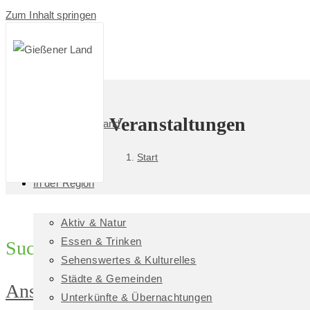
Zum Inhalt springen
Veranstaltungen
Das GießenerLand
Start
In der Region
Aktiv & Natur
Essen & Trinken
Suche
Sehenswertes & Kulturelles
Städte & Gemeinden
Anstehende Veranstaltungen
Unterkünfte & Übernachtungen