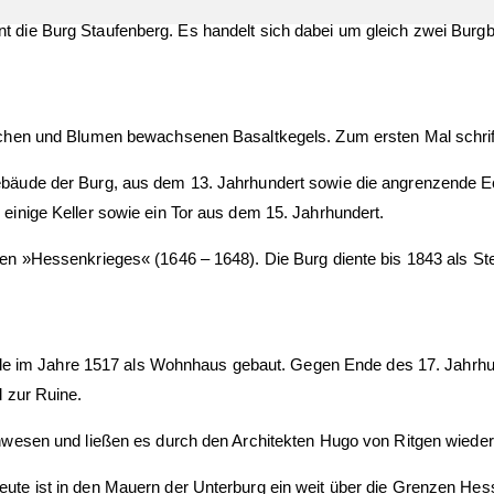
die Burg Staufenberg. Es handelt sich dabei um gleich zwei Burgba
schen und Blumen bewachsenen Basaltkegels. Zum ersten Mal schrif
ebäude der Burg, aus dem 13. Jahrhundert sowie die angrenzende E
inige Keller sowie ein Tor aus dem 15. Jahrhundert.
n »Hessenkrieges« (1646 – 1648). Die Burg diente bis 1843 als Ste
urde im Jahre 1517 als Wohnhaus gebaut. Gegen Ende des 17. Jahrhu
 zur Ruine.
nwesen und ließen es durch den Architekten Hugo von Ritgen wieder
ute ist in den Mauern der Unterburg ein weit über die Grenzen He