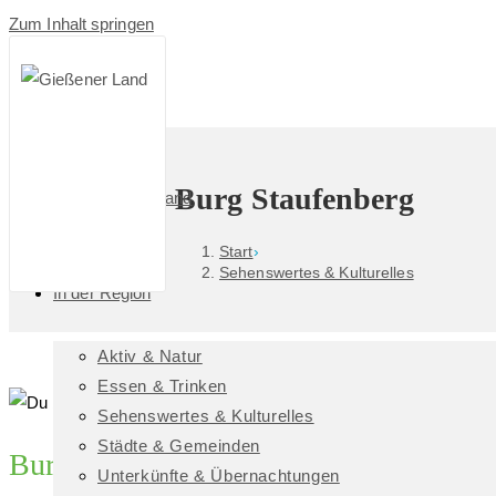
Zum Inhalt springen
Burg Staufenberg
Das GießenerLand
Start
›
Sehenswertes & Kulturelles
In der Region
Aktiv & Natur
Essen & Trinken
Sehenswertes & Kulturelles
Städte & Gemeinden
Burganlage Staufenberg
Unterkünfte & Übernachtungen