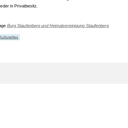
der in Privatbesitz.
page
Burg Staufenberg und Heimatvereinigung Staufenberg
ulturelles