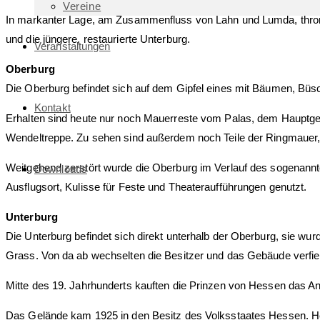
Vereine
In markanter Lage, am Zusammenfluss von Lahn und Lumda, thront 
und die jüngere, restaurierte Unterburg.
Veranstaltungen
Oberburg
Die Oberburg befindet sich auf dem Gipfel eines mit Bäumen, Bü
Kontakt
Erhalten sind heute nur noch Mauerreste vom Palas, dem Hauptg
Wendeltreppe. Zu sehen sind außerdem noch Teile der Ringmauer, e
Weitgehend zerstört wurde die Oberburg im Verlauf des sogenannte
Downloads
Ausflugsort, Kulisse für Feste und Theateraufführungen genutzt.
Unterburg
Die Unterburg befindet sich direkt unterhalb der Oberburg, sie w
Grass. Von da ab wechselten die Besitzer und das Gebäude verfiel
Mitte des 19. Jahrhunderts kauften die Prinzen von Hessen das A
Das Gelände kam 1925 in den Besitz des Volksstaates Hessen. He