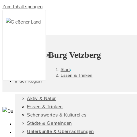
Zum Inhalt springen
Burg Vetzberg
Das GießenerLand
Start
›
Essen & Trinken
In der Region
Aktiv & Natur
Essen & Trinken
Sehenswertes & Kulturelles
Städte & Gemeinden
Geschäftsführung/Inhaber:in:
Unterkünfte & Übernachtungen
Straße, Haus-Nr.: