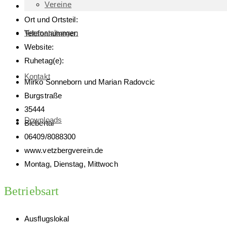
Vereine
PLZ:
Ort und Ortsteil:
Veranstaltungen
Telefonnummer:
Website:
Ruhetag(e):
Kontakt
Mirko Sonneborn und Marian Radovcic
Burgstraße
35444
Downloads
Biebertal
06409/8088300
www.vetzbergverein.de
Montag, Dienstag, Mittwoch
Betriebsart
Ausflugslokal