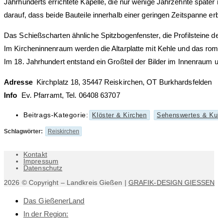
Jahrhunderts errichtete Kapelle, die nur wenige Jahrzehnte später
darauf, dass beide Bauteile innerhalb einer geringen Zeitspanne er
Das Schießscharten ähnliche Spitzbogenfenster, die Profilsteine 
Im Kircheninnenraum werden die Altarplatte mit Kehle und das roman
Im 18. Jahrhundert entstand ein Großteil der Bilder im Innenraum 
Adresse
Kirchplatz 18, 35447 Reiskirchen, OT Burkhardsfelden
Info
Ev. Pfarramt, Tel. 06408 63707
Beitrags-Kategorie:
Klöster & Kirchen
Sehenswertes & Kul
Schlagwörter
:
Reiskirchen
Kontakt
Impressum
Datenschutz
2026 © Copyright – Landkreis Gießen |
GRAFIK-DESIGN GIESSEN
Das GießenerLand
In der Region: