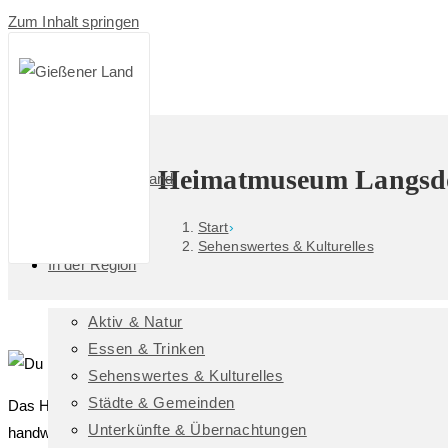
Zum Inhalt springen
Heimatmuseum Langsd
Das GießenerLand
Start
›
Sehenswertes & Kulturelles
In der Region
Aktiv & Natur
Essen & Trinken
Sehenswertes & Kulturelles
Städte & Gemeinden
Das Heimatmuseum ist ein vom OGV Langsdorf liebevoll eingerichte
Unterkünfte & Übernachtungen
handwerkliche Geräte, eine Schuhmacherwerkstatt, Gegenstände a