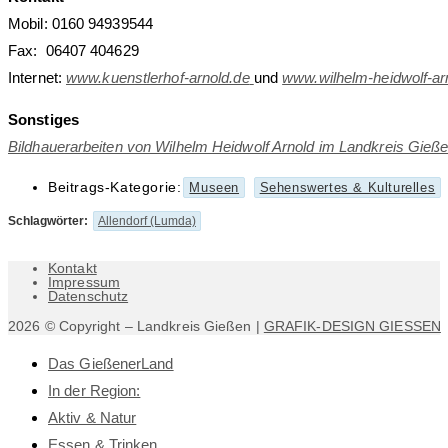
Mobil: 0160 94939544
Fax: 06407 404629
Internet:
www.kuenstlerhof-arnold.de
und
www.wilhelm-heidwolf-ar
Sonstiges
Bildhauerarbeiten von Wilhelm Heidwolf Arnold im Landkreis Gieß
Beitrags-Kategorie:
Museen
Sehenswertes & Kulturelles
Schlagwörter
:
Allendorf (Lumda)
Kontakt
Impressum
Datenschutz
2026 © Copyright – Landkreis Gießen |
GRAFIK-DESIGN GIESSEN
Das GießenerLand
In der Region:
Aktiv & Natur
Essen & Trinken