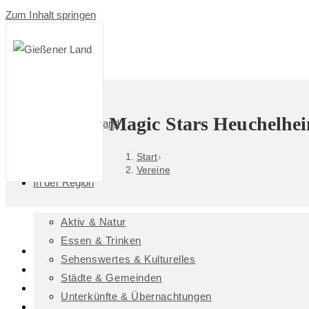
Zum Inhalt springen
Magic Stars Heuchelhei
Das GießenerLand
Start
›
Vereine
In der Region
Aktiv & Natur
Essen & Trinken
Heuchelheim
Sehenswertes & Kulturelles
Ansprechpartner/-in: Michael Enenkel
Städte & Gemeinden
E-Mail: info@magic-stars-heuchelheim.de
Unterkünfte & Übernachtungen
www.magic-stars-heuchelheim.de