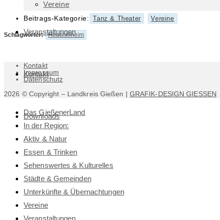
Vereine
Beitrags-Kategorie:
Tanz & Theater
Vereine
Veranstaltungen
Schlagwörter
:
Heuchelheim
Kontakt
Impressum
Kontakt
Datenschutz
2026 © Copyright – Landkreis Gießen |
GRAFIK-DESIGN GIESSEN
Das GießenerLand
Downloads
In der Region:
Aktiv & Natur
Essen & Trinken
Sehenswertes & Kulturelles
Städte & Gemeinden
Unterkünfte & Übernachtungen
Vereine
Veranstaltungen