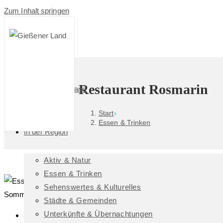
Zum Inhalt springen
Restaurant Rosmarin
Das GießenerLand
Start
›
Essen & Trinken
In der Region
Aktiv & Natur
Essen & Trinken
Sehenswertes & Kulturelles
Städte & Gemeinden
Unterkünfte & Übernachtungen
Geschäftsführung/Inhaber:in: