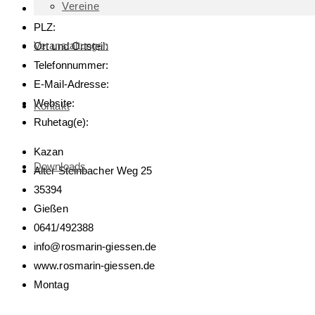
Vereine
Straße, Haus-Nr.:
PLZ:
Veranstaltungen
Ort und Ortsteil:
Telefonnummer:
E-Mail-Adresse:
Website:
Kontakt
Ruhetag(e):
Kazan
Downloads
Alter Steinbacher Weg 25
35394
Gießen
0641/492388
info@rosmarin-giessen.de
www.rosmarin-giessen.de
Montag