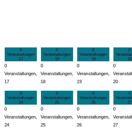
0
0
0
0
Veranstaltungen
Veranstaltungen
Veranstaltungen
Veransta
17
18
19
20
0
0
0
0
Veranstaltungen,
Veranstaltungen,
Veranstaltungen,
Veranstal
17
18
19
20
0
0
0
0
Veranstaltungen
Veranstaltungen
Veranstaltungen
Veransta
24
25
26
27
0
0
0
0
Veranstaltungen,
Veranstaltungen,
Veranstaltungen,
Veranstal
24
25
26
27