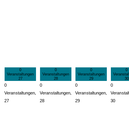
0
0
0
0
Veranstaltungen
Veranstaltungen
Veranstaltungen
Veransta
27
28
29
30
0
0
0
0
Veranstaltungen,
Veranstaltungen,
Veranstaltungen,
Veranstal
27
28
29
30