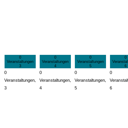
0
0
0
0
Veranstaltungen
Veranstaltungen
Veranstaltungen
Veransta
3
4
5
6
0
0
0
0
Veranstaltungen,
Veranstaltungen,
Veranstaltungen,
Veranstal
3
4
5
6