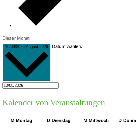
Dieser Monat
Datum wählen.
10/08/2026
August 2026
Kalender von Veranstaltungen
M
Montag
D
Dienstag
M
Mittwoch
D
Donne