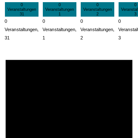
0
0
0
0
Veranstaltungen
Veranstaltungen
Veranstaltungen
Veransta
31
1
2
3
0
0
0
0
Veranstaltungen,
Veranstaltungen,
Veranstaltungen,
Veranstal
31
1
2
3