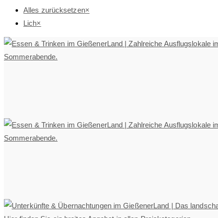
Alles zurücksetzen
×
Lich
×