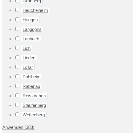
Grünberg
Heuchelheim
Hungen
Langgöns
Laubach
Lich
Linden
Lollar
Pohlheim
Rabenau
Reiskirchen
Staufenberg
Wettenberg
Anwenden
(
383
)