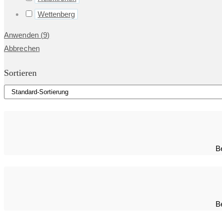
Wettenberg
Anwenden
(
9
)
Abbrechen
Sortieren
B
B