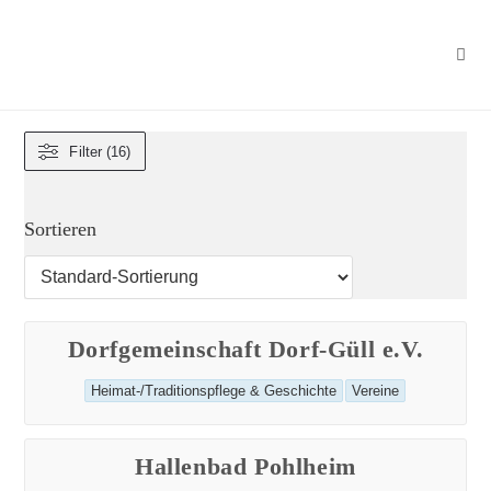
Zum
Inhalt
springen
Filter (16)
Sortieren
Dorfgemeinschaft Dorf-Güll e.V.
Beitrags-
Heimat-/Traditionspflege & Geschichte
Vereine
Kategorie:
Hallenbad Pohlheim