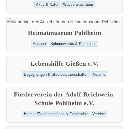
Beitrags-
Aktiv & Natur
Wasseraktivitäten
Kategorie:
Heimatmuseum Pohlheim
Beitrags-
Museen
Sehenswertes & Kulturelles
Kategorie:
Lebenshilfe Gießen e.V.
Beitrags-
Begegnungen & Städtepartnerschaften
Vereine
Kategorie:
Förderverein der Adolf-Reichwein-
Schule Pohlheim e.V.
Beitrags-
Heimat-/Traditionspflege & Geschichte
Vereine
Kategorie: